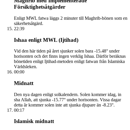
Maghrib med Implementerade
Försiktighetsåtgärder
Enligt MWL fatwa läggs 2 minuter till Maghrib-bönen som en
säkerhetsåtgärd.
22:39
Ishaa enligt MWL (Ijtihad)
Vid den här tiden på året sjunker solen bara -15.48° under
horisonten och det finns ingen verklig Ishaa. Därför beräknas
bönetiden enligt Ijtihad-metoden enligt fatwan från Islamiska
Världsleken.
00:00
Midnatt
Den nya dagen enligt solkalendern. Solen kommer idag, in
sha Allah, att sjunka -15.77° under horisonten. Vissa dagar
detta år kommer solen inte att sjunka djupare än -8.23°.
00:17
Islamisk midnatt