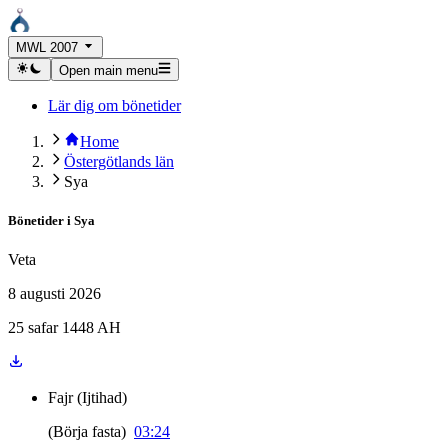
MWL 2007
Open main menu
Lär dig om bönetider
Home
Östergötlands län
Sya
Bönetider i
Sya
Veta
8 augusti 2026
25 safar 1448 AH
Fajr
(
Ijtihad
)
(
Börja fasta
)
03:24