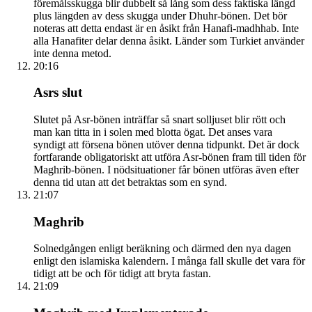
föremålsskugga blir dubbelt så lång som dess faktiska längd
plus längden av dess skugga under Dhuhr-bönen. Det bör
noteras att detta endast är en åsikt från Hanafi-madhhab. Inte
alla Hanafiter delar denna åsikt. Länder som Turkiet använder
inte denna metod.
20:16
Asrs slut
Slutet på Asr-bönen inträffar så snart solljuset blir rött och
man kan titta in i solen med blotta ögat. Det anses vara
syndigt att försena bönen utöver denna tidpunkt. Det är dock
fortfarande obligatoriskt att utföra Asr-bönen fram till tiden för
Maghrib-bönen. I nödsituationer får bönen utföras även efter
denna tid utan att det betraktas som en synd.
21:07
Maghrib
Solnedgången enligt beräkning och därmed den nya dagen
enligt den islamiska kalendern. I många fall skulle det vara för
tidigt att be och för tidigt att bryta fastan.
21:09