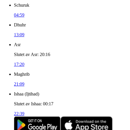
Schuruk
04:59
Dhuhr
13:09
Asr
Slutet av Asr
:
20:16
17:20
Maghrib
21:09
Ishaa
(
Ijtihad
)
Slutet av Ishaa
:
00:17
22:39