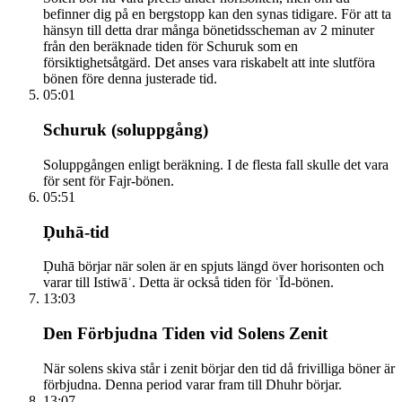
befinner dig på en bergstopp kan den synas tidigare. För att ta
hänsyn till detta drar många bönetidsscheman av 2 minuter
från den beräknade tiden för Schuruk som en
försiktighetsåtgärd. Det anses vara riskabelt att inte slutföra
bönen före denna justerade tid.
05:01
Schuruk (soluppgång)
Soluppgången enligt beräkning. I de flesta fall skulle det vara
för sent för Fajr-bönen.
05:51
Ḍuhā-tid
Ḍuhā börjar när solen är en spjuts längd över horisonten och
varar till Istiwāʾ. Detta är också tiden för ʿĪd-bönen.
13:03
Den Förbjudna Tiden vid Solens Zenit
När solens skiva står i zenit börjar den tid då frivilliga böner är
förbjudna. Denna period varar fram till Dhuhr börjar.
13:07