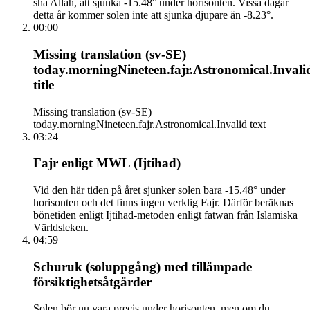
sha Allah, att sjunka -15.48° under horisonten. Vissa dagar
detta år kommer solen inte att sjunka djupare än -8.23°.
00:00
Missing translation (sv-SE)
today.morningNineteen.fajr.Astronomical.Invali
title
Missing translation (sv-SE)
today.morningNineteen.fajr.Astronomical.Invalid text
03:24
Fajr enligt MWL (Ijtihad)
Vid den här tiden på året sjunker solen bara -15.48° under
horisonten och det finns ingen verklig Fajr. Därför beräknas
bönetiden enligt Ijtihad-metoden enligt fatwan från Islamiska
Världsleken.
04:59
Schuruk (soluppgång) med tillämpade
försiktighetsåtgärder
Solen bör nu vara precis under horisonten, men om du