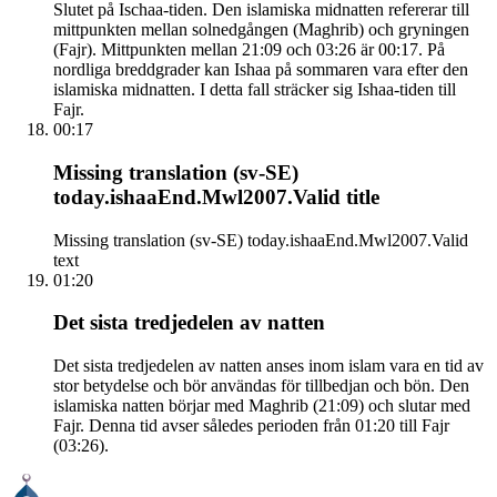
Slutet på Ischaa-tiden. Den islamiska midnatten refererar till
mittpunkten mellan solnedgången (Maghrib) och gryningen
(Fajr). Mittpunkten mellan 21:09 och 03:26 är 00:17. På
nordliga breddgrader kan Ishaa på sommaren vara efter den
islamiska midnatten. I detta fall sträcker sig Ishaa-tiden till
Fajr.
00:17
Missing translation (sv-SE)
today.ishaaEnd.Mwl2007.Valid title
Missing translation (sv-SE) today.ishaaEnd.Mwl2007.Valid
text
01:20
Det sista tredjedelen av natten
Det sista tredjedelen av natten anses inom islam vara en tid av
stor betydelse och bör användas för tillbedjan och bön. Den
islamiska natten börjar med Maghrib (21:09) och slutar med
Fajr. Denna tid avser således perioden från 01:20 till Fajr
(03:26).