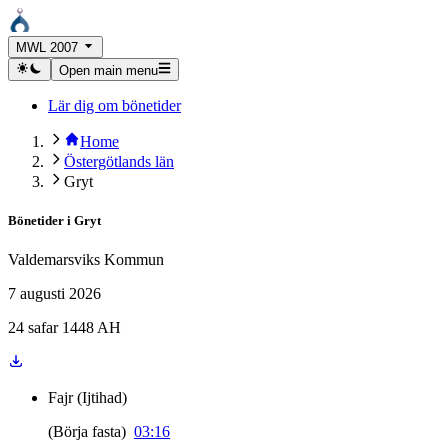
MWL 2007
Open main menu
Lär dig om bönetider
Home
Östergötlands län
Gryt
Bönetider i
Gryt
Valdemarsviks Kommun
7 augusti 2026
24 safar 1448 AH
Fajr
(
Ijtihad
)
(
Börja fasta
)
03:16