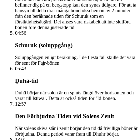
befinner dig på en bergstopp kan den synas tidigare. För att ta
hänsyn till detta drar många bönetidsscheman av 2 minuter
från den beräknade tiden för Schuruk som en
försiktighetsåtgärd. Det anses vara riskabelt att inte slutföra
bönen före denna justerade tid.
04:56
Schuruk (soluppgång)
Soluppgången enligt beräkning. I de flesta fall skulle det vara
för sent för Fajr-bönen.
05:43
Ḍuhā-tid
Ḍuhā börjar när solen är en spjuts längd över horisonten och
varar till Istiwāʾ. Detta är också tiden för ʿĪd-bönen.
12:57
Den Förbjudna Tiden vid Solens Zenit
När solens skiva står i zenit börjar den tid då frivilliga böner är
förbjudna. Denna period varar fram till Dhuhr börjar.
13:01