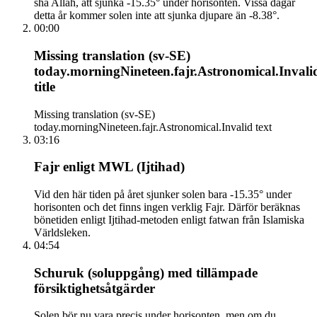
sha Allah, att sjunka -15.35° under horisonten. Vissa dagar
detta år kommer solen inte att sjunka djupare än -8.38°.
00:00
Missing translation (sv-SE)
today.morningNineteen.fajr.Astronomical.Invali
title
Missing translation (sv-SE)
today.morningNineteen.fajr.Astronomical.Invalid text
03:16
Fajr enligt MWL (Ijtihad)
Vid den här tiden på året sjunker solen bara -15.35° under
horisonten och det finns ingen verklig Fajr. Därför beräknas
bönetiden enligt Ijtihad-metoden enligt fatwan från Islamiska
Världsleken.
04:54
Schuruk (soluppgång) med tillämpade
försiktighetsåtgärder
Solen bör nu vara precis under horisonten, men om du