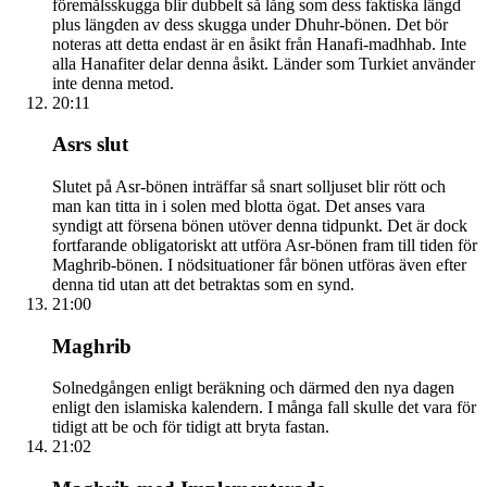
föremålsskugga blir dubbelt så lång som dess faktiska längd
plus längden av dess skugga under Dhuhr-bönen. Det bör
noteras att detta endast är en åsikt från Hanafi-madhhab. Inte
alla Hanafiter delar denna åsikt. Länder som Turkiet använder
inte denna metod.
20:11
Asrs slut
Slutet på Asr-bönen inträffar så snart solljuset blir rött och
man kan titta in i solen med blotta ögat. Det anses vara
syndigt att försena bönen utöver denna tidpunkt. Det är dock
fortfarande obligatoriskt att utföra Asr-bönen fram till tiden för
Maghrib-bönen. I nödsituationer får bönen utföras även efter
denna tid utan att det betraktas som en synd.
21:00
Maghrib
Solnedgången enligt beräkning och därmed den nya dagen
enligt den islamiska kalendern. I många fall skulle det vara för
tidigt att be och för tidigt att bryta fastan.
21:02