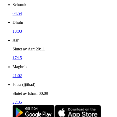
Schuruk
04:54
Dhuhr
13:03
Asr
Slutet av Asr
:
20:11
17:15
Maghrib
21:02
Ishaa
(
Ijtihad
)
Slutet av Ishaa
:
00:09
22:35