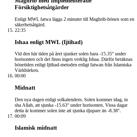
Maghrib med Implementerade
Försiktighetsåtgärder
Enligt MWL fatwa läggs 2 minuter till Maghrib-bönen som en
säkerhetsåtgärd.
22:35
Ishaa enligt MWL (Ijtihad)
Vid den här tiden på året sjunker solen bara -15.35° under
horisonten och det finns ingen verklig Ishaa. Därför beräknas
bönetiden enligt Ijtihad-metoden enligt fatwan från Islamiska
Världsleken.
00:00
Midnatt
Den nya dagen enligt solkalendern. Solen kommer idag, in
sha Allah, att sjunka -15.63° under horisonten. Vissa dagar
detta år kommer solen inte att sjunka djupare än -8.38°.
00:09
Islamisk midnatt