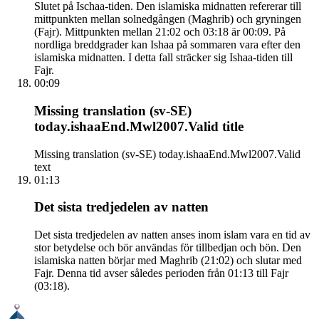
Slutet på Ischaa-tiden. Den islamiska midnatten refererar till
mittpunkten mellan solnedgången (Maghrib) och gryningen
(Fajr). Mittpunkten mellan 21:02 och 03:18 är 00:09. På
nordliga breddgrader kan Ishaa på sommaren vara efter den
islamiska midnatten. I detta fall sträcker sig Ishaa-tiden till
Fajr.
00:09
Missing translation (sv-SE)
today.ishaaEnd.Mwl2007.Valid title
Missing translation (sv-SE) today.ishaaEnd.Mwl2007.Valid
text
01:13
Det sista tredjedelen av natten
Det sista tredjedelen av natten anses inom islam vara en tid av
stor betydelse och bör användas för tillbedjan och bön. Den
islamiska natten börjar med Maghrib (21:02) och slutar med
Fajr. Denna tid avser således perioden från 01:13 till Fajr
(03:18).