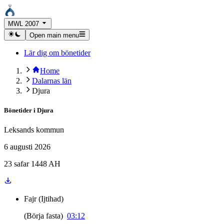
MWL 2007
Open main menu
Lär dig om bönetider
Home
Dalarnas län
Djura
Bönetider i
Djura
Leksands kommun
6 augusti 2026
23 safar 1448 AH
Fajr
(
Ijtihad
)
(
Börja fasta
)
03:12