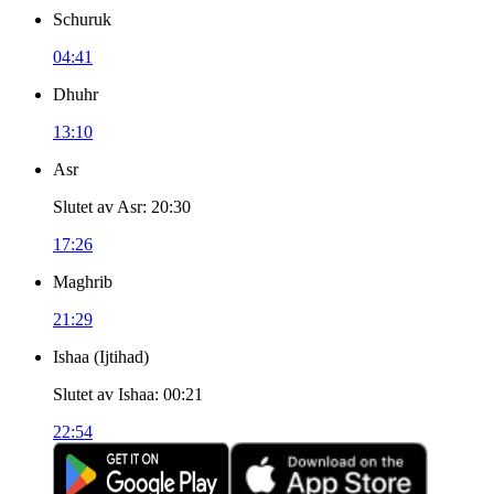
Schuruk
04:41
Dhuhr
13:10
Asr
Slutet av Asr
:
20:30
17:26
Maghrib
21:29
Ishaa
(
Ijtihad
)
Slutet av Ishaa
:
00:21
22:54