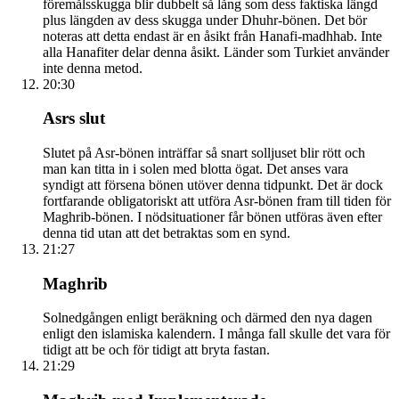
föremålsskugga blir dubbelt så lång som dess faktiska längd
plus längden av dess skugga under Dhuhr-bönen. Det bör
noteras att detta endast är en åsikt från Hanafi-madhhab. Inte
alla Hanafiter delar denna åsikt. Länder som Turkiet använder
inte denna metod.
20:30
Asrs slut
Slutet på Asr-bönen inträffar så snart solljuset blir rött och
man kan titta in i solen med blotta ögat. Det anses vara
syndigt att försena bönen utöver denna tidpunkt. Det är dock
fortfarande obligatoriskt att utföra Asr-bönen fram till tiden för
Maghrib-bönen. I nödsituationer får bönen utföras även efter
denna tid utan att det betraktas som en synd.
21:27
Maghrib
Solnedgången enligt beräkning och därmed den nya dagen
enligt den islamiska kalendern. I många fall skulle det vara för
tidigt att be och för tidigt att bryta fastan.
21:29