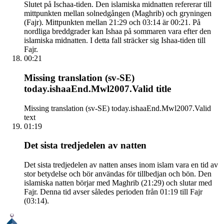
Slutet på Ischaa-tiden. Den islamiska midnatten refererar till
mittpunkten mellan solnedgången (Maghrib) och gryningen
(Fajr). Mittpunkten mellan 21:29 och 03:14 är 00:21. På
nordliga breddgrader kan Ishaa på sommaren vara efter den
islamiska midnatten. I detta fall sträcker sig Ishaa-tiden till
Fajr.
00:21
Missing translation (sv-SE)
today.ishaaEnd.Mwl2007.Valid title
Missing translation (sv-SE) today.ishaaEnd.Mwl2007.Valid
text
01:19
Det sista tredjedelen av natten
Det sista tredjedelen av natten anses inom islam vara en tid av
stor betydelse och bör användas för tillbedjan och bön. Den
islamiska natten börjar med Maghrib (21:29) och slutar med
Fajr. Denna tid avser således perioden från 01:19 till Fajr
(03:14).