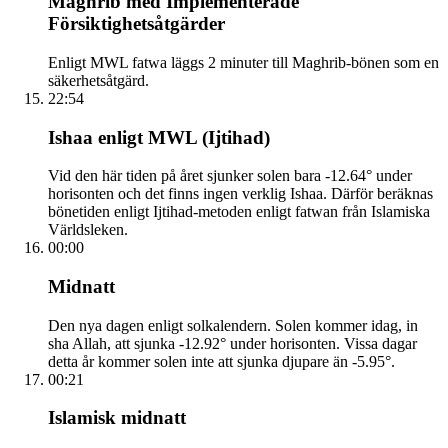
Maghrib med Implementerade
Försiktighetsåtgärder
Enligt MWL fatwa läggs 2 minuter till Maghrib-bönen som en
säkerhetsåtgärd.
22:54
Ishaa enligt MWL (Ijtihad)
Vid den här tiden på året sjunker solen bara -12.64° under
horisonten och det finns ingen verklig Ishaa. Därför beräknas
bönetiden enligt Ijtihad-metoden enligt fatwan från Islamiska
Världsleken.
00:00
Midnatt
Den nya dagen enligt solkalendern. Solen kommer idag, in
sha Allah, att sjunka -12.92° under horisonten. Vissa dagar
detta år kommer solen inte att sjunka djupare än -5.95°.
00:21
Islamisk midnatt