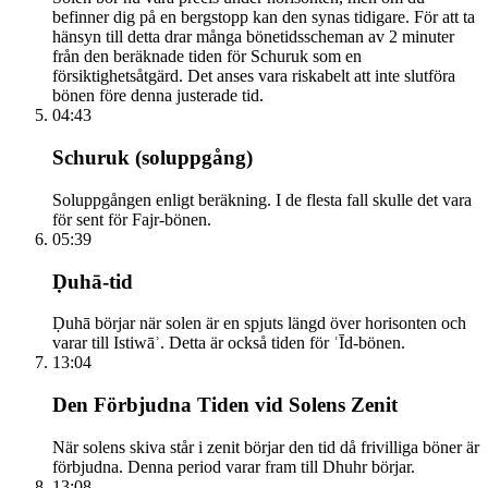
befinner dig på en bergstopp kan den synas tidigare. För att ta
hänsyn till detta drar många bönetidsscheman av 2 minuter
från den beräknade tiden för Schuruk som en
försiktighetsåtgärd. Det anses vara riskabelt att inte slutföra
bönen före denna justerade tid.
04:43
Schuruk (soluppgång)
Soluppgången enligt beräkning. I de flesta fall skulle det vara
för sent för Fajr-bönen.
05:39
Ḍuhā-tid
Ḍuhā börjar när solen är en spjuts längd över horisonten och
varar till Istiwāʾ. Detta är också tiden för ʿĪd-bönen.
13:04
Den Förbjudna Tiden vid Solens Zenit
När solens skiva står i zenit börjar den tid då frivilliga böner är
förbjudna. Denna period varar fram till Dhuhr börjar.
13:08