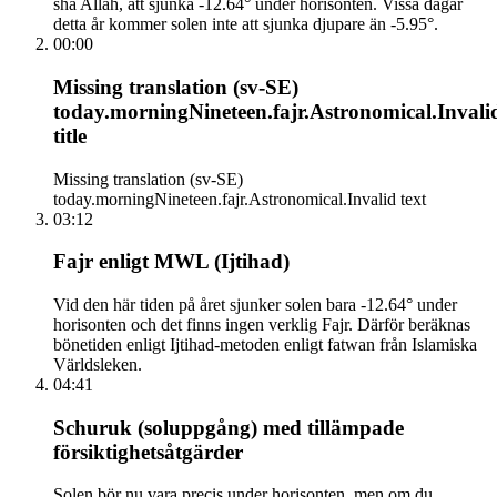
sha Allah, att sjunka -12.64° under horisonten. Vissa dagar
detta år kommer solen inte att sjunka djupare än -5.95°.
00:00
Missing translation (sv-SE)
today.morningNineteen.fajr.Astronomical.Invali
title
Missing translation (sv-SE)
today.morningNineteen.fajr.Astronomical.Invalid text
03:12
Fajr enligt MWL (Ijtihad)
Vid den här tiden på året sjunker solen bara -12.64° under
horisonten och det finns ingen verklig Fajr. Därför beräknas
bönetiden enligt Ijtihad-metoden enligt fatwan från Islamiska
Världsleken.
04:41
Schuruk (soluppgång) med tillämpade
försiktighetsåtgärder
Solen bör nu vara precis under horisonten, men om du