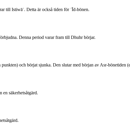
r till Istiwāʾ. Detta är också tiden för ʿĪd-bönen.
r förbjudna. Denna period varar fram till Dhuhr börjar.
sta punkten) och börjat sjunka. Den slutar med början av Asr-bönetiden 
 en säkerhetsåtgärd.
etsåtgärd.