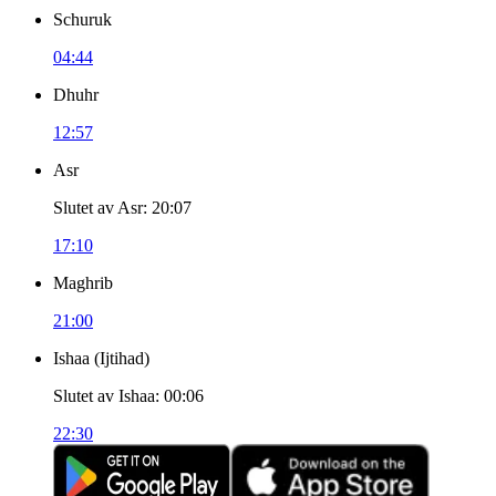
Schuruk
04:44
Dhuhr
12:57
Asr
Slutet av Asr
:
20:07
17:10
Maghrib
21:00
Ishaa
(
Ijtihad
)
Slutet av Ishaa
:
00:06
22:30