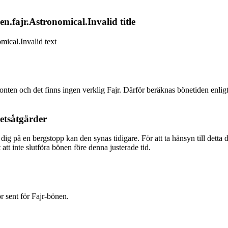
n.fajr.Astronomical.Invalid title
mical.Invalid text
sonten och det finns ingen verklig Fajr. Därför beräknas bönetiden enlig
etsåtgärder
dig på en bergstopp kan den synas tidigare. För att ta hänsyn till dett
att inte slutföra bönen före denna justerade tid.
ör sent för Fajr-bönen.