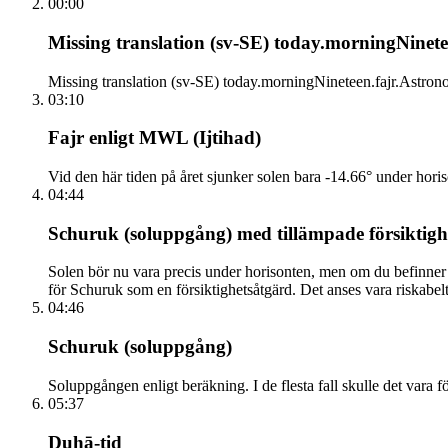
00:00
Missing translation (sv-SE) today.morningNinetee
Missing translation (sv-SE) today.morningNineteen.fajr.Astrono
03:10
Fajr enligt MWL (Ijtihad)
Vid den här tiden på året sjunker solen bara -14.66° under hori
04:44
Schuruk (soluppgång) med tillämpade försiktigh
Solen bör nu vara precis under horisonten, men om du befinner 
för Schuruk som en försiktighetsåtgärd. Det anses vara riskabelt 
04:46
Schuruk (soluppgång)
Soluppgången enligt beräkning. I de flesta fall skulle det vara f
05:37
Ḍuhā-tid