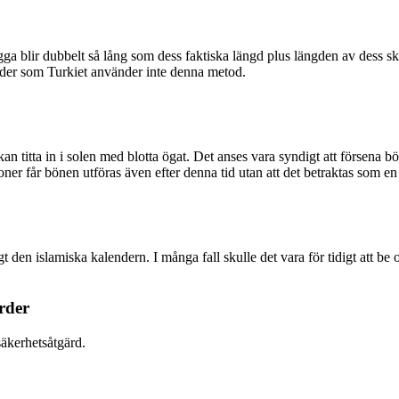
ga blir dubbelt så lång som dess faktiska längd plus längden av dess sk
nder som Turkiet använder inte denna metod.
 kan titta in i solen med blotta ögat. Det anses vara syndigt att försena 
oner får bönen utföras även efter denna tid utan att det betraktas som en
n islamiska kalendern. I många fall skulle det vara för tidigt att be och
rder
äkerhetsåtgärd.