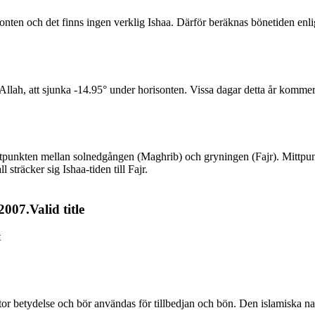
sonten och det finns ingen verklig Ishaa. Därför beräknas bönetiden enli
lah, att sjunka -14.95° under horisonten. Vissa dagar detta år kommer s
 mittpunkten mellan solnedgången (Maghrib) och gryningen (Fajr). Mittp
 sträcker sig Ishaa-tiden till Fajr.
007.Valid title
t
 stor betydelse och bör användas för tillbedjan och bön. Den islamiska 