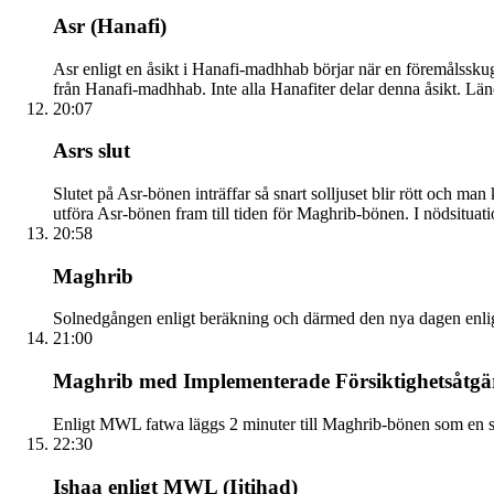
Asr (Hanafi)
Asr enligt en åsikt i Hanafi-madhhab börjar när en föremålsskug
från Hanafi-madhhab. Inte alla Hanafiter delar denna åsikt. Lä
20:07
Asrs slut
Slutet på Asr-bönen inträffar så snart solljuset blir rött och man
utföra Asr-bönen fram till tiden för Maghrib-bönen. I nödsituati
20:58
Maghrib
Solnedgången enligt beräkning och därmed den nya dagen enligt de
21:00
Maghrib med Implementerade Försiktighetsåtgä
Enligt MWL fatwa läggs 2 minuter till Maghrib-bönen som en s
22:30
Ishaa enligt MWL (Ijtihad)