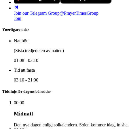
Join our Telegram Group
@PrayerTimesGroup
Join
Ytterligare tider
Nattbön
(Sista tredjedelen av natten)
01:08
-
03:10
Tid att fasta
03:10
-
21:00
Tidslinje för dagens bönetider
00:00
Midnatt
Den nya dagen enligt solkalendern. Solen kommer idag, in sha Al