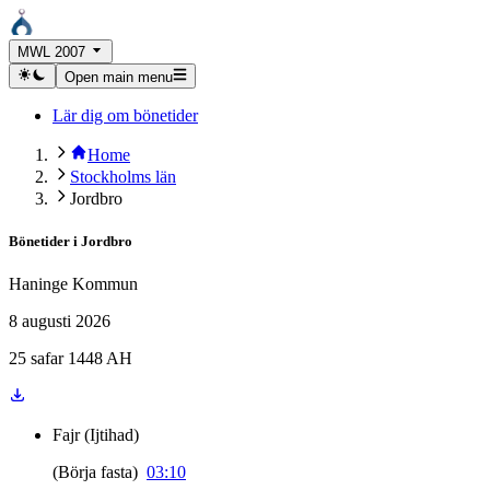
MWL 2007
Open main menu
Lär dig om bönetider
Home
Stockholms län
Jordbro
Bönetider i
Jordbro
Haninge Kommun
8 augusti 2026
25 safar 1448 AH
Fajr
(
Ijtihad
)
(
Börja fasta
)
03:10