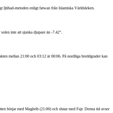
gt Ijtihad-metoden enligt fatwan från Islamiska Världsleken.
olen inte att sjunka djupare än -7.42°.
unkten mellan 21:00 och 03:12 är 00:06. På nordliga breddgrader kan
natten börjar med Maghrib (21:00) och slutar med Fajr. Denna tid avser