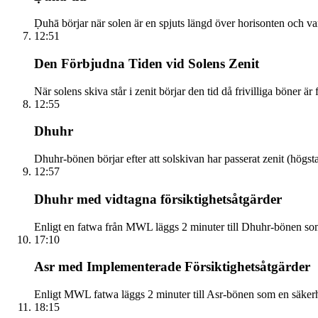
Ḍuhā börjar när solen är en spjuts längd över horisonten och vara
12:51
Den Förbjudna Tiden vid Solens Zenit
När solens skiva står i zenit börjar den tid då frivilliga böner ä
12:55
Dhuhr
Dhuhr-bönen börjar efter att solskivan har passerat zenit (hög
12:57
Dhuhr med vidtagna försiktighetsåtgärder
Enligt en fatwa från MWL läggs 2 minuter till Dhuhr-bönen som
17:10
Asr med Implementerade Försiktighetsåtgärder
Enligt MWL fatwa läggs 2 minuter till Asr-bönen som en säkerh
18:15