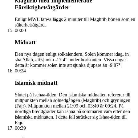
Maghrib med Implementerade
Försiktighetsåtgärder
Enligt MWL fatwa läggs 2 minuter till Maghrib-bönen som en
säkerhetsåtgärd.
00:00
Midnatt
Den nya dagen enligt solkalendern. Solen kommer idag, in
sha Allah, att sjunka -17.4° under horisonten. Vissa dagar
detta år kommer solen inte att sjunka djupare än -9.87°.
00:24
Islamisk midnatt
Slutet på Ischaa-tiden. Den islamiska midnatten refererar till
mittpunkten mellan solnedgången (Maghrib) och gryningen
(Fajr). Mittpunkten mellan 21:09 och 03:40 är 00:24. På
nordliga breddgrader kan Ishaa på sommaren vara efter den
islamiska midnatten. I detta fall sträcker sig Ishaa-tiden till
Fajr.
00:39