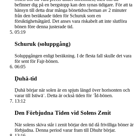
befinner dig på en bergstopp kan den synas tidigare. För att ta
hänsyn till detta drar många bönetidsscheman av 2 minuter
från den beräknade tiden för Schuruk som en
försiktighetsåtgärd. Det anses vara riskabelt att inte slutföra
bönen före denna justerade tid.
05:19
Schuruk (soluppgång)
Soluppgången enligt beräkning. I de flesta fall skulle det vara
för sent för Fajr-bönen.
06:05
Ḍuhā-tid
Ḍuhā börjar när solen är en spjuts längd över horisonten och
varar till Istiwāʾ. Detta är också tiden för ʿĪd-bönen.
13:12
Den Förbjudna Tiden vid Solens Zenit
När solens skiva står i zenit börjar den tid då frivilliga böner är
förbjudna. Denna period varar fram till Dhuhr börjar.
13:16