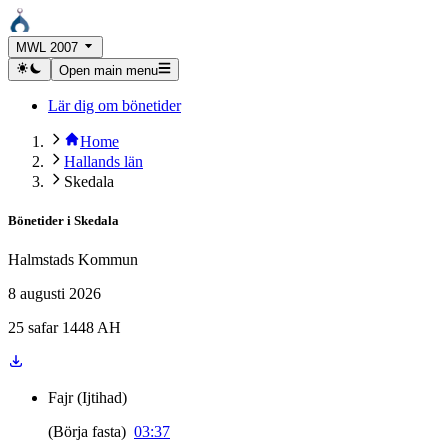
MWL 2007
Open main menu
Lär dig om bönetider
Home
Hallands län
Skedala
Bönetider i
Skedala
Halmstads Kommun
8 augusti 2026
25 safar 1448 AH
Fajr
(
Ijtihad
)
(
Börja fasta
)
03:37