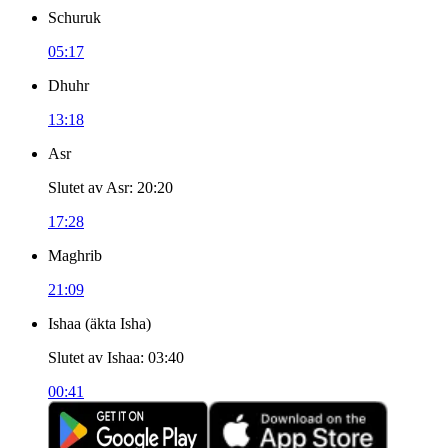
Schuruk
05:17
Dhuhr
13:18
Asr
Slutet av Asr
:
20:20
17:28
Maghrib
21:09
Ishaa
(
äkta Isha
)
Slutet av Ishaa
:
03:40
00:41