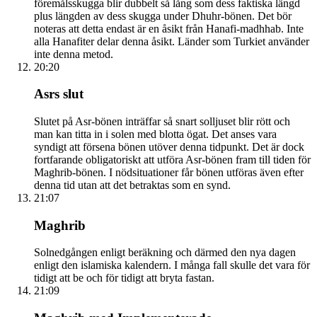
föremålsskugga blir dubbelt så lång som dess faktiska längd
plus längden av dess skugga under Dhuhr-bönen. Det bör
noteras att detta endast är en åsikt från Hanafi-madhhab. Inte
alla Hanafiter delar denna åsikt. Länder som Turkiet använder
inte denna metod.
20:20
Asrs slut
Slutet på Asr-bönen inträffar så snart solljuset blir rött och
man kan titta in i solen med blotta ögat. Det anses vara
syndigt att försena bönen utöver denna tidpunkt. Det är dock
fortfarande obligatoriskt att utföra Asr-bönen fram till tiden för
Maghrib-bönen. I nödsituationer får bönen utföras även efter
denna tid utan att det betraktas som en synd.
21:07
Maghrib
Solnedgången enligt beräkning och därmed den nya dagen
enligt den islamiska kalendern. I många fall skulle det vara för
tidigt att be och för tidigt att bryta fastan.
21:09