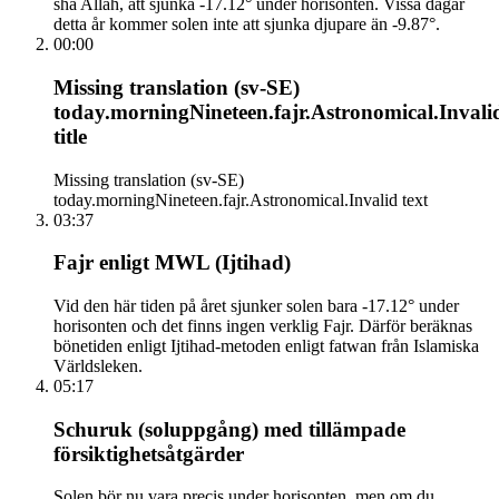
sha Allah, att sjunka -17.12° under horisonten. Vissa dagar
detta år kommer solen inte att sjunka djupare än -9.87°.
00:00
Missing translation (sv-SE)
today.morningNineteen.fajr.Astronomical.Invali
title
Missing translation (sv-SE)
today.morningNineteen.fajr.Astronomical.Invalid text
03:37
Fajr enligt MWL (Ijtihad)
Vid den här tiden på året sjunker solen bara -17.12° under
horisonten och det finns ingen verklig Fajr. Därför beräknas
bönetiden enligt Ijtihad-metoden enligt fatwan från Islamiska
Världsleken.
05:17
Schuruk (soluppgång) med tillämpade
försiktighetsåtgärder
Solen bör nu vara precis under horisonten, men om du